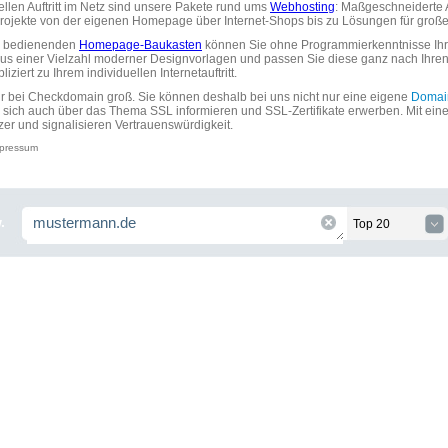
uellen Auftritt im Netz sind unsere Pakete rund ums
Webhosting
: Maßgeschneiderte A
tprojekte von der eigenen Homepage über Internet-Shops bis zu Lösungen für gr
zu bedienenden
Homepage-Baukasten
können Sie ohne Programmierkenntnisse Ihre
aus einer Vielzahl moderner Designvorlagen und passen Sie diese ganz nach Ihre
ziert zu Ihrem individuellen Internetauftritt.
ir bei Checkdomain groß. Sie können deshalb bei uns nicht nur eine eigene
Domai
 sich auch über das Thema SSL informieren und SSL-Zertifikate erwerben. Mit ein
zer und signalisieren Vertrauenswürdigkeit.
pressum
.
Top 20